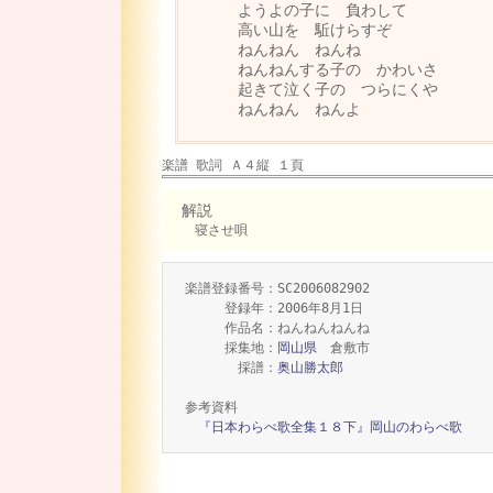
ようよの子に 負わして
高い山を 駈けらすぞ
ねんねん ねんね
ねんねんする子の かわいさ
起きて泣く子の つらにくや
ねんねん ねんよ
楽譜 歌詞 Ａ４縦 １頁
解説
寝させ唄
楽譜登録番号：SC2006082902
登録年：2006年8月1日
作品名：ねんねんねんね
採集地：
岡山県
倉敷市
採譜：
奥山勝太郎
参考資料
『日本わらべ歌全集１８下』岡山のわらべ歌