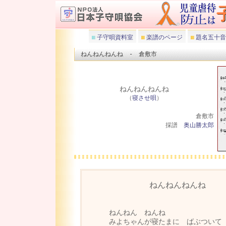
子守唄資料室
楽譜のページ
題名五十音
ねんねんねんね - 倉敷市
ねんねんねんね
（
寝させ唄
）
倉敷市
採譜
奥山勝太郎
ねんねんねんね
ねんねん ねんね
みよちゃんが寝たまに ばぶついて