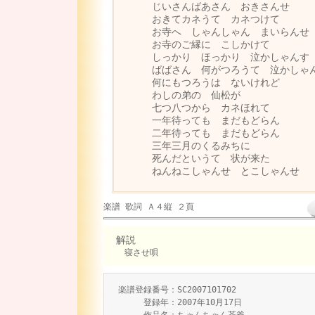
じいさんばあさん おきさんせ
おきてカネうて カネつけて
お寺へ しゃんしゃん まいらんせ
お寺のご縁に こしかけて
しっかり ほっかり 泣かしゃんす
ばばさん 何がつろうて 泣かしゃ
何にもつろうは ないけれど
わしの弟の 仙松が
七つ八つから カネほれて
一年待っても まだもどらん
二年待っても まだもどらん
三年三月のくるみちに
死んだというて 状が来た
ねんねこしゃんせ とこしゃんせ
楽譜 歌詞 Ａ４縦 ２頁
解説
寝させ唄
楽譜登録番号：SC2007101702
登録年：2007年10月17日
作品名：ちゃんちゃん茶釜