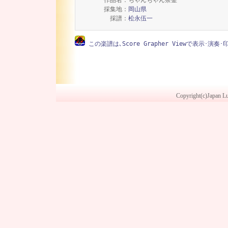
採集地：
岡山県
採譜：
松永伍一
この楽譜は､Score Grapher Viewで表示･演奏
Copyright(c)Japan Lu