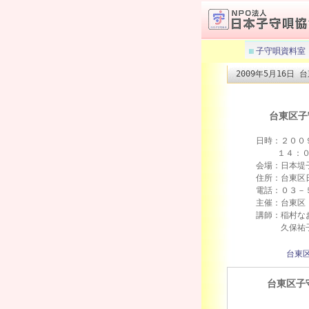
子守唄資料室
2009年5月16
台東区子
日時：２００９
１４：００
会場：日本堤子
住所：台東区日
電話：０３－５
主催：台東区
講師：稲村なお
久保祐子（
台東
台東区子