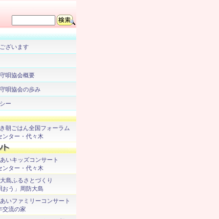
ございます
守唄協会概要
守唄協会の歩み
シー
起き朝ごはん全国フォーラム
ンター・代々木
 ふれあいキッズコンサート
ンター・代々木
周防大島ふるさとづくり
おう」周防大島
 ふれあいファミリーコンサート
年交流の家