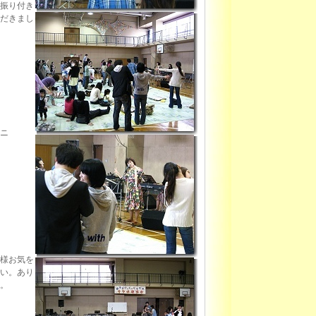
振り付き
だきまし
ニ
様お気を
い。あり
。