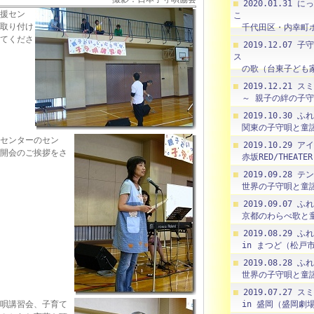
2020.01.31 
援セン
こ
取り付け
千代田区・内幸町
てくださ
2019.12.07
ス
の歌（台東子ども家
2019.12.21
～ 親子の絆の子守
2019.10.30
関東の子守唄と童謡
センターのセン
2019.10.29
開会のご挨拶をさ
赤坂RED/THEATER
2019.09.28 
世界の子守唄と童謡
2019.09.07
京都のわらべ歌と童
2019.08.29
in まつど（松戸
2019.08.28
世界の子守唄と童謡
2019.07.27
唄講習会、子育て
in 盛岡（盛岡劇場