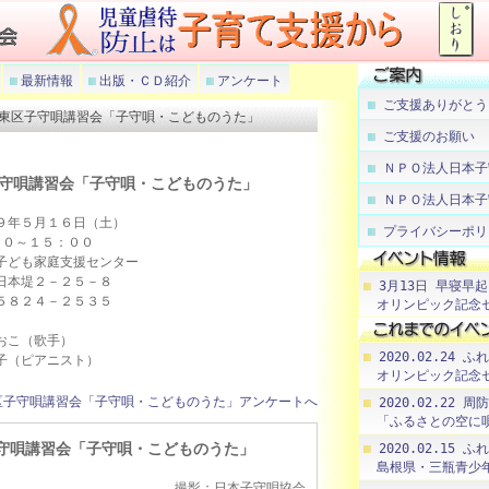
最新情報
出版・ＣＤ紹介
アンケート
ご支援ありがとう
日 台東区子守唄講習会「子守唄・こどものうた」
ご支援のお願い
ＮＰＯ法人日本子
守唄講習会「子守唄・こどものうた」
ＮＰＯ法人日本子
年５月１６日（土）
プライバシーポリ
～１５：００
ども家庭支援センター
本堤２－２５－８
3月13日 早寝早
８２４－２５３５
オリンピック記念セ
こ（歌手）
2020.02.24
ピアニスト）
オリンピック記念セ
区子守唄講習会「子守唄・こどものうた」アンケートへ
2020.02.22 
「ふるさとの空に唄
守唄講習会「子守唄・こどものうた」
2020.02.15
島根県・三瓶青少
撮影：日本子守唄協会