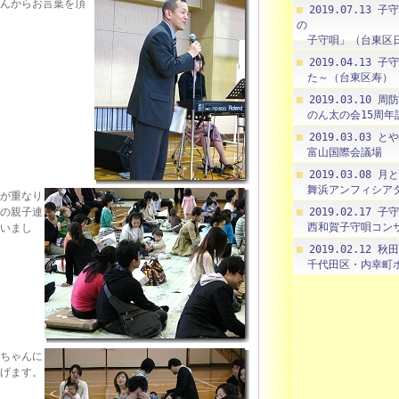
んからお言葉を頂
2019.07.13
の
子守唄」（台東区
2019.04.13
た～（台東区寿）
2019.03.10 
のん太の会15周年
2019.03.03
富山国際会議場
2019.03.08 
舞浜アンフィシア
が重なり
の親子連
2019.02.17
西和賀子守唄コンサ
いまし
2019.02.12
千代田区・内幸町
ちゃんに
げます。