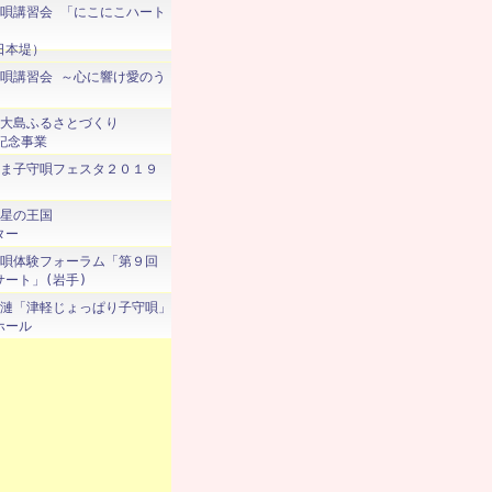
 子守唄講習会 「にこにこハート
日本堤）
 子守唄講習会 ～心に響け愛のう
周防大島ふるさとづくり
記念事業
 とやま子守唄フェスタ２０１９
月と星の王国
ター
 子守唄体験フォーラム「第９回
ート」(岩手)
 秋田漣「津軽じょっぱり子守唄」
ホール