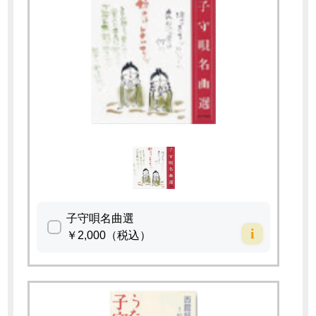
子守唄名曲選
i
￥2,000（税込）
教材DVDと福読本（A5版オールカラー20P)をセットで！
～それは小さな労働歌～
①ー子守唄という処方箋 STOP ザ虐待 カラー12P解説