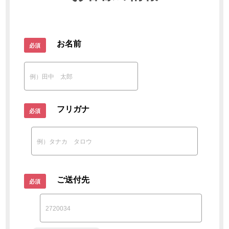
お名前
フリガナ
ご送付先