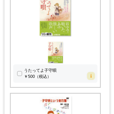
書付き（DVDカラー 24分・STEREO)
三味線演奏家・作曲家本條秀太朗によるこもりうた。
CD
うたってよ子守唄 文庫本 西舘好子著
こころに沁みる日本のうた 西舘好子著
うたい継ごうよ子守唄
やさしい心で子どもに接するために４人の専門家の先
日本子守唄協会所蔵の約1,000曲もの子守唄から「これだけ
郷里・先祖・私たちのDNAをも飲み込んで歌い継がれてき
「故郷」「赤とんぼ」「こいのぼり」・・・・・。幼い頃
西舘好子・長田暁二の対談集
生がわかりやすく説明してくださいます。
vol.1:子守の役・津軽子守歌・角舘子守歌・置賜の子守歌
はおさえておきたい」
た子守唄を、
に聞き、うたったあのうた、このうた。口ずさめば、ふと
二人の歌の思い出からその時の時代が見えてくる。音楽と
出演：小林登・中川志郎・湯川れい子・赤枝恒雄
日本の子守唄・最新刊 / 西舘好子
小坪いかとり歌・スイタカジュンサイ・根来子守歌
珠玉の子守唄10曲をセレクト。
著者は日本全国を訪ね、まとめ上げた。
記憶がよみがえり、ほんのりと甘く、どこか切ない、あの
ともにどのように生きてきたのか、その当時の暮らしぶり
必ず聞き覚えのある子守唄が見つかります。
読む者の心に懐かしさと安らぎを生み、命の尊さを再認識
時、あのままの風景がー。
がよくわかる一冊です。抱腹絶倒の対談集。
②ー起こる前に考える子ども虐待DVD (DVDカラー39分・
Vol.2:八瀬子守歌・天満の子守歌・ナルトの子守歌
曲の冒頭にそれぞれ子守唄の元唄が歌われています。
させる、温もりの一冊。
やさしいぬくもりに心が和む、名曲たちのエッセイ集
日本こもりうた協会
STEREO）
宇目歌げんか・福連木子守歌・ようかい（種子島子守
藤村志保による子守唄の詩の朗読付き。
小学館
ー子どもたちに明るい笑顔を子守唄協会がおくる見て
歌）・江戸子守歌
知って
ためになる「子ども虐待」防止の入門教材。
うたってよ子守唄
i
￥500（税込）