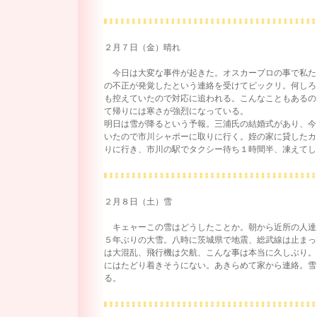
２月７日（金）晴れ
今日は大変な事件が起きた。オスカープロの事で私た
の不正が発覚したという連絡を受けてビックリ。何しろ
も控えていたので対応に追われる。こんなこともあるの
て帰りには寒さが強烈になっている。
明日は雪が降るという予報。三浦氏の結婚式があり、今
いたので市川シャポーに取りに行く。姪の家に貸したカ
りに行き、市川の駅でタクシー待ち１時間半、凍えてし
２月８日（土）雪
キェャーこの雪はどうしたことか。朝から近所の人達
５年ぶりの大雪。八時に茨城県で地震、総武線は止まっ
は大混乱、飛行機は欠航、こんな事は本当に久しぶり。
にはたどり着きそうにない。あきらめて家から連絡。雪
る。