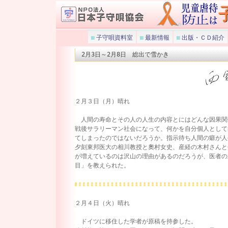
子守唄資料室
最新情報
出版・ＣＤ紹介
2月3日～2月8日 総出で雪かき
２月３日（月）晴れ
人間の寿命とその人の人生の内容とにはどんな因果関
戦後サラリーマン社会になって、何かを自分個人として
てしまったのではないだろうか。指示待ち人間の癖が人
夕刻東邦医大の相川教授と奧村女史、産経の木村さんと
が増えているのは沢山の理由があるのだろうが、医者の
目」を教えられた。
２月４日（火）晴れ
ドイツに移住した学者が原稿を持参した。