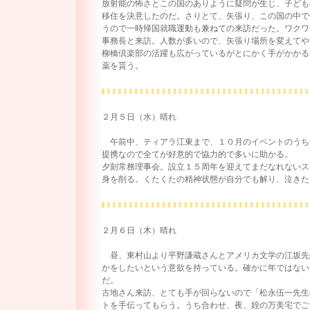
放射能の怖さとこの国のありように疑問が生じ、子ども
移住を決意したのだ。さりとて、矢張り、この国の中で
うので一時帰国就職運動も兼ねての来訪だった。ワクワ
事務長と来訪。人数が多いので、矢張り場所を変えてや
柳橋倶楽部の活躍も広がっているがとにかく手がかかる
薬を貰う。
２月５日（水）晴れ
午前中、ティアラ江東まで、１０月のイベントのうち
提携なので全てが好意的で協力的で多いに助かる。
夕刻常務理事会。設立１５周年を迎えてまだなれないス
身を削る。くたくたの精神状態が自分でも解り、泣きた
２月６日（木）晴れ
昼、東村山より平野謙蔵さんとアメリカ文学の江坂先
かをしたいという意欲を持っている。確かに年ではない
だ。
古地さん来訪、とても手が回らないので「松永伍一先生
トを手伝ってもらう。うち合わせ、夜、姪の万美宅でご